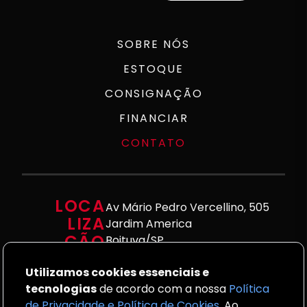
SOBRE NÓS
ESTOQUE
CONSIGNAÇÃO
FINANCIAR
CONTATO
LOCA
Av Mário Pedro Vercellino, 505
LIZA
Jardim America
ÇÃO
Boituva/SP
CON
blcveiculos@hotmail.com
Utilizamos cookies essenciais e
TA
(15) 3263-4646
tecnologias
de acordo com a nossa
Política
TO
(15) 9 9827-4646
de Privacidade e Política de Cookies
. Ao